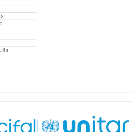
ló
a
illa
s