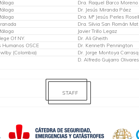
Málaga
Dra. Raquel Barco Moreno
Málaga
Dr. Jesús Miranda Páez
Málaga
Dra. Mª Jesús Perles Rosel
Granada
Dra. Silvia San Román Mat
Málaga
Javier Trillo Legaz
lege Of NY.
Dr. Ali Gheith
os Humanos OSCE
Dr. Kenneth Pennington
owlby (Colombia)
Dr. Jorge Montoya Carrasqu
D. Alfredo Guijarro Olivare
STAFF