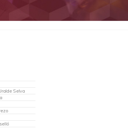
ralde Selva
a
rezo
selló